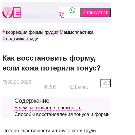
Бюстклиника
Блог
Как восстановить форму, если кожа потеряла то
коррекция формы груди
Маммопластика
подтяжка груди
Как восстановить форму,
если кожа потеряла тонус?
30.01.2026
0
309
1 мин.
В
чем
заключается
сложность
Способы
восстановления
тонуса
и
формы
Потеря эластичности и тонуса кожи груди —