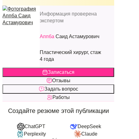
Информация проверена
экспертом
Аппба
Саид Астамурович
Пластический хирург, стаж
4 года
Записаться
Отзывы
Задать вопрос
Работы
Создайте резюме этой публикации
ChatGPT
DeepSeek
Perplexity
Claude