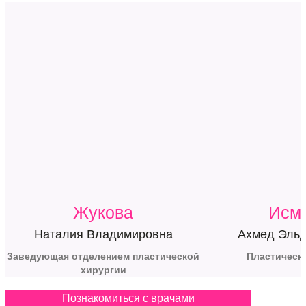
Жукова
Исм
Наталия Владимировна
Ахмед Эльд
Заведующая отделением пластической
Пластическ
хирургии
Познакомиться с врачами