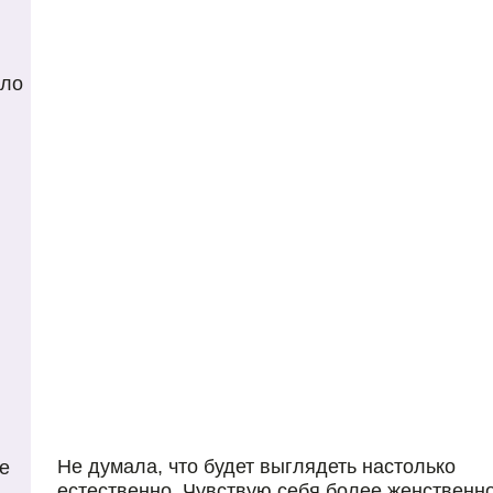
уло
Не думала, что будет выглядеть настолько
е
естественно. Чувствую себя более женственно