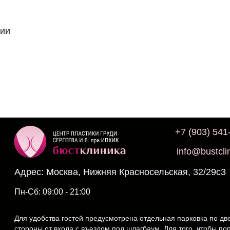
лии
+7 (903) 541
info@bustclin
Москва, Нижняя Красносельская, 32/29с3
Пн-Сб: 09:00 - 21:00
Для удобства гостей предусмотрена отдельная парковка по дв
стороны от входа с въездом под шлагбаум. Для того, чтобы по