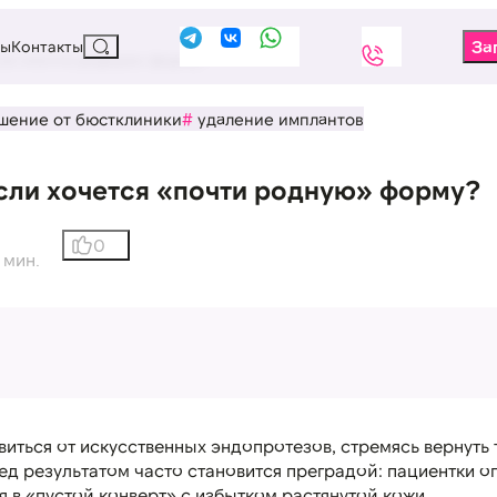
вы
Контакты
тся «почти родную» форму?
шение от бюстклиники
удаление имплантов
если хочется «почти родную» форму?
0
1 мин.
ться от искусственных эндопротезов, стремясь вернуть 
ед результатом часто становится преградой: пациентки о
я в «пустой конверт» с избытком растянутой кожи.