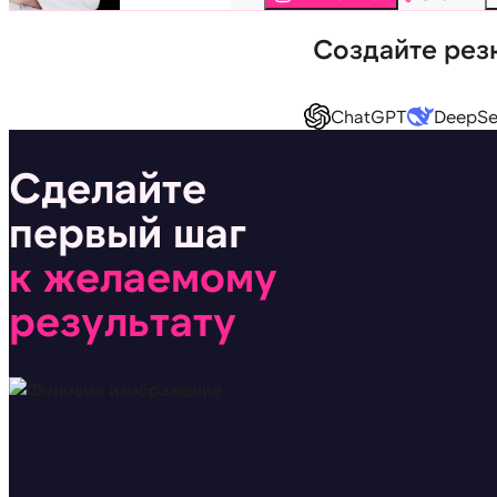
Создайте рез
ChatGPT
DeepSe
Сделайте
первый шаг
к желаемому
результату