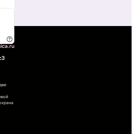
-36-46
ica.ru
с3
две
евой
охрана