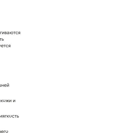
ягиваются
ть
уется
шней
 кожи и
мягкость
него