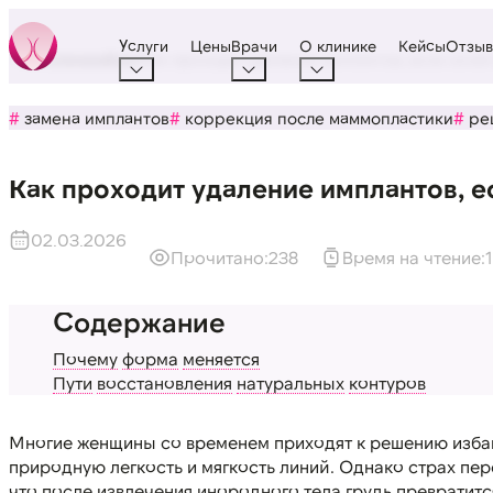
Услуги
Цены
Врачи
О клинике
Кейсы
Отзы
Бюстклиника
Блог
Как проходит удаление имплантов, если хоче
замена имплантов
коррекция после маммопластики
ре
Как проходит удаление имплантов, 
02.03.2026
238
Почему
форма
меняется
Пути
восстановления
натуральных
контуров
Многие женщины со временем приходят к решению избави
природную легкость и мягкость линий. Однако страх пер
что после извлечения инородного тела грудь превратитс