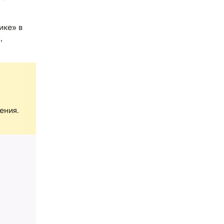
ике» в
,
ения.