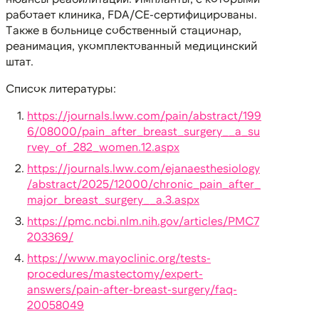
работает клиника, FDA/CE-сертифицированы.
Также в больнице собственный стационар,
реанимация, укомплектованный медицинский
штат.
Список литературы:
https://journals.lww.com/pain/abstract/199
6/08000/pain_after_breast_surgery__a_su
rvey_of_282_women.12.aspx
https://journals.lww.com/ejanaesthesiology
/abstract/2025/12000/chronic_pain_after_
major_breast_surgery__a.3.aspx
https://pmc.ncbi.nlm.nih.gov/articles/PMC7
203369/
https://www.mayoclinic.org/tests-
procedures/mastectomy/expert-
answers/pain-after-breast-surgery/faq-
20058049