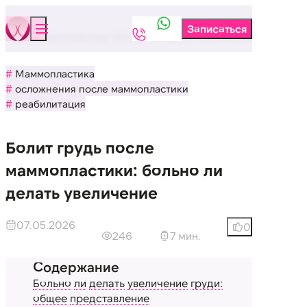
ь после маммопластики: больно ли делать увеличение
Маммопластика
осложнения после маммопластики
реабилитация
Болит грудь после
маммопластики: больно ли
делать увеличение
07.05.2026
0
246
7 мин.
Больно
ли
делать
увеличение
груди:
общее
представление