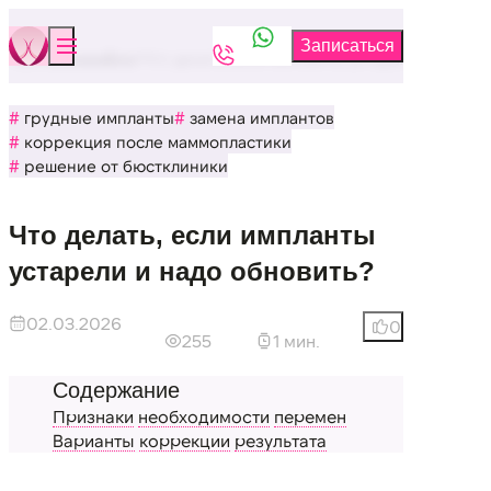
Бюстклиника
Блог
Что делать, если импланты устарели и надо о
грудные импланты
замена имплантов
коррекция после маммопластики
решение от бюстклиники
Что делать, если импланты
устарели и надо обновить?
02.03.2026
0
255
1 мин.
Признаки
необходимости
перемен
Варианты
коррекции
результата