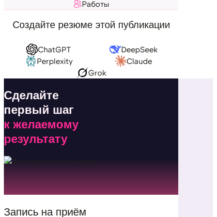
Работы
Создайте резюме этой публикации
ChatGPT
DeepSeek
Perplexity
Claude
Grok
Сделайте
первый шаг
к желаемому
результату
Запись на приём