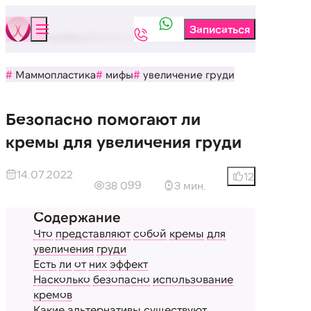
Бюстклиника
Блог
Безопасно помогают ли кремы для увеличения
Маммопластика
мифы
увеличение груди
Безопасно помогают ли
кремы для увеличения груди
14.07.2022
12
38 099
3 мин.
Что
представляют
собой
кремы
для
увеличения
груди
Есть
ли
от
них
эффект
Насколько
безопасно
использование
кремов
Какие
альтернативы
существуют