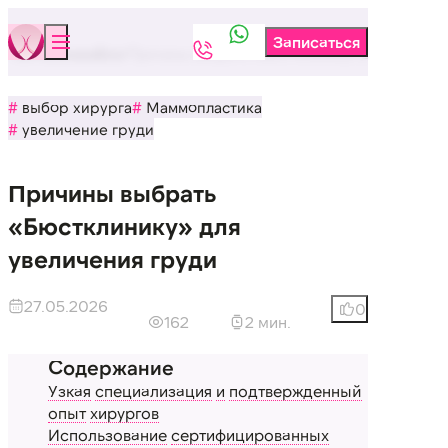
Бюстклиника
Блог
Причины выбрать «Бюстклинику» для увеличен
выбор хирурга
Маммопластика
увеличение груди
Причины выбрать
«Бюстклинику» для
увеличения груди
27.05.2026
0
162
2 мин.
Узкая
специализация
и
подтвержденный
опыт
хирургов
Использование
сертифицированных