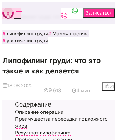
Блог
Липофилинг груди: что это такое и как делается
липофилинг груди
Маммопластика
увеличение груди
Липофилинг груди: что это
такое и как делается
18.08.2022
21
9 613
4 мин.
Описание
операции
Преимущества
пересадки
подкожного
жира
Результат
липофилинга
Особенности
операции