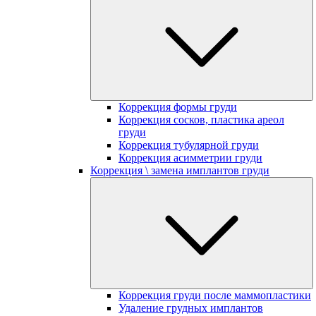
Коррекция формы груди
Коррекция сосков, пластика ареол
груди
Коррекция тубулярной груди
Коррекция асимметрии груди
Коррекция \ замена имплантов груди
Коррекция груди после маммопластики
Удаление грудных имплантов