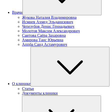
Врачи
Жукова Наталия Владимировна
Исмиев Ахмед Эльданизович
Чепезубов Денис Геннадьевич
Молотов Максим Александрович
Саитова Саёра Захаровна
Амирова Таис Юрьевна
Аппба Саид Астамурович
О клинике
Статьи
Документы клиники