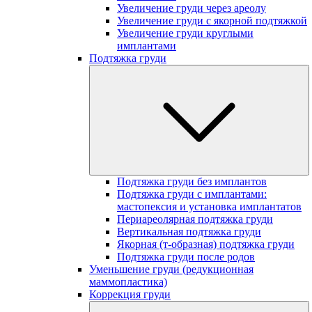
Увеличение груди через ареолу
Увеличение груди с якорной подтяжкой
Увеличение груди круглыми
имплантами
Подтяжка груди
Подтяжка груди без имплантов
Подтяжка груди с имплантами:
мастопексия и установка имплантатов
Периареолярная подтяжка груди
Вертикальная подтяжка груди
Якорная (т-образная) подтяжка груди
Подтяжка груди после родов
Уменьшение груди (редукционная
маммопластика)
Коррекция груди