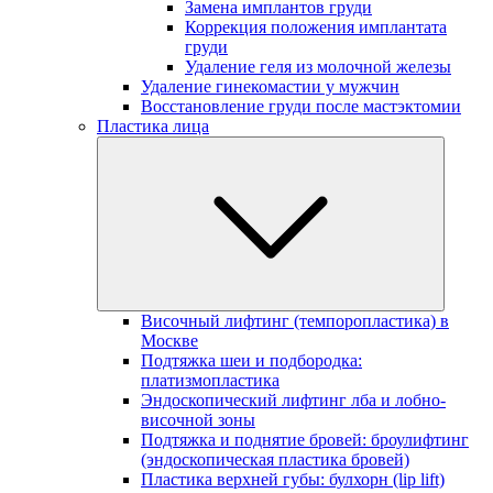
Замена имплантов груди
Коррекция положения имплантата
груди
Удаление геля из молочной железы
Удаление гинекомастии у мужчин
Восстановление груди после мастэктомии
Пластика лица
Височный лифтинг (темпоропластика) в
Москве
Подтяжка шеи и подбородка:
платизмопластика
Эндоскопический лифтинг лба и лобно-
височной зоны
Подтяжка и поднятие бровей: броулифтинг
(эндоскопическая пластика бровей)
Пластика верхней губы: булхорн (lip lift)