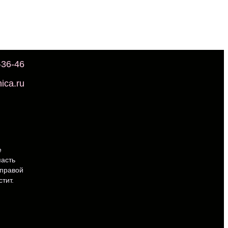
-36-46
ica.ru
е
пасть
 правой
тит.