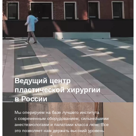
Ведущий центр
пластической хирургии
в России
Мы оперируем на базе лучшего института
с современным оборудованием, сильнейшими
анестезиологами и палатами класса люкс. Все
это позволяет нам держать высокий уровень