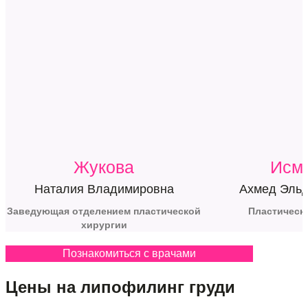
Жукова
Исм
Наталия Владимировна
Ахмед Эльд
Заведующая отделением пластической
Пластическ
хирургии
Познакомиться с врачами
Цены на липофилинг груди